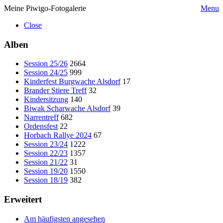
Meine Piwigo-Fotogalerie
Menu
Close
Alben
Session 25/26
2664
Session 24/25
999
Kinderfest Burgwache Alsdorf
17
Brander Stiere Treff
32
Kindersitzung
140
Biwak Scharwache Alsdorf
39
Narrentreff
682
Ordensfest
22
Horbach Rallye 2024
67
Session 23/24
1222
Session 22/23
1357
Session 21/22
31
Session 19/20
1550
Session 18/19
382
Erweitert
Am häufigsten angesehen