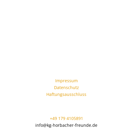
Kontakt
1.Vorsitzender
T
obias Spiertz
Oberdorfstr. 2
52072 Aachen
RECHTLICHES
Impressum
Datenschutz
Haftungsausschluss
Info
+49 179 4105891
info@kg-horbacher-freunde.de