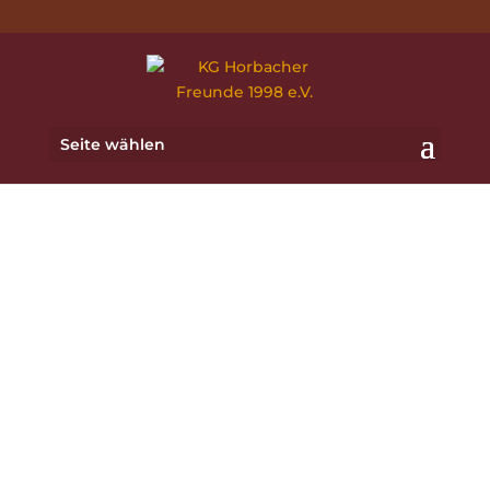
Seite wählen
„Die Kinder sind
unsere Zukunft
also helft Ihnen,
spielerisch
Ihren Platz in der
Gemeinschaft
zu finden.“