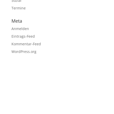
Sozial
Termine
Meta
Anmelden
Eintrags-Feed
Kommentar-Feed
WordPress.org
Kontakt
1.Vorsitzender
T
obias Spiertz
Oberdorfstr. 2