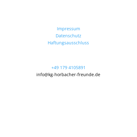
52072 Aachen
RECHTLICHES
Impressum
Datenschutz
Haftungsausschluss
Info
+49 179 4105891
info@kg-horbacher-freunde.de
FOLGE UNS