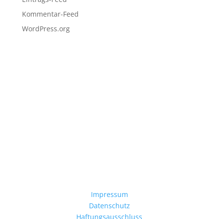
Kommentar-Feed
WordPress.org
Kontakt
1.Vorsitzender
T
obias Spiertz
Oberdorfstr. 2
52072 Aachen
RECHTLICHES
Impressum
Datenschutz
Haftungsausschluss